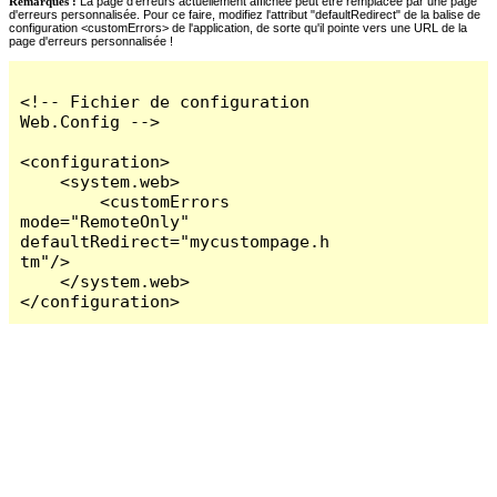
Remarques :
La page d'erreurs actuellement affichée peut être remplacée par une page
d'erreurs personnalisée. Pour ce faire, modifiez l'attribut "defaultRedirect" de la balise de
configuration <customErrors> de l'application, de sorte qu'il pointe vers une URL de la
page d'erreurs personnalisée !
<!-- Fichier de configuration 
Web.Config -->

<configuration>

    <system.web>

        <customErrors 
mode="RemoteOnly" 
defaultRedirect="mycustompage.h
tm"/>

    </system.web>

</configuration>