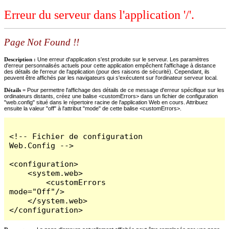
Erreur du serveur dans l'application '/'.
Page Not Found !!
Description :
Une erreur d'application s'est produite sur le serveur. Les paramètres
d'erreur personnalisés actuels pour cette application empêchent l'affichage à distance
des détails de l'erreur de l'application (pour des raisons de sécurité). Cependant, ils
peuvent être affichés par les navigateurs qui s'exécutent sur l'ordinateur serveur local.
Détails =
Pour permettre l'affichage des détails de ce message d'erreur spécifique sur les
ordinateurs distants, créez une balise <customErrors> dans un fichier de configuration
"web.config" situé dans le répertoire racine de l'application Web en cours. Attribuez
ensuite la valeur "off" à l'attribut "mode" de cette balise <customErrors>.
<!-- Fichier de configuration 
Web.Config -->

<configuration>

    <system.web>

        <customErrors 
mode="Off"/>

    </system.web>

</configuration>