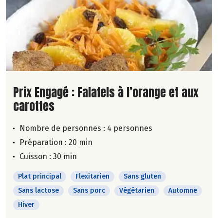
Lire la suite de la recette
Prix Engagé : Falafels à l’orange et aux
carottes
Nombre de personnes :
4 personnes
Préparation : 20 min
Cuisson : 30 min
Plat principal
Flexitarien
Sans gluten
Sans lactose
Sans porc
Végétarien
Automne
Hiver