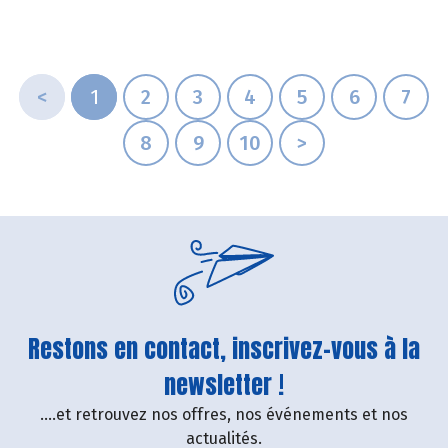
<
1
2
3
4
5
6
7
8
9
10
>
Restons en contact, inscrivez-vous à la
newsletter !
....et retrouvez nos offres, nos événements et nos
actualités.