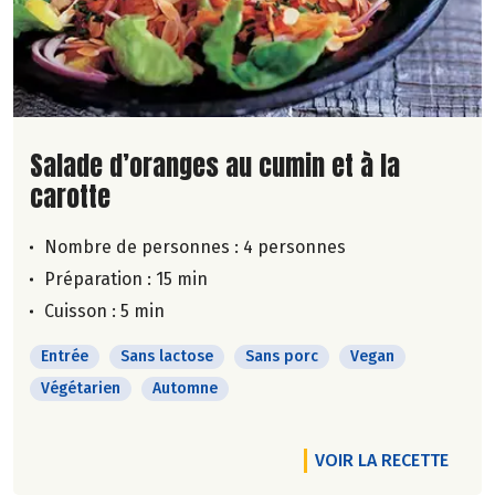
Lire la suite de la recette
Salade d’oranges au cumin et à la
carotte
Nombre de personnes :
4 personnes
Préparation : 15 min
Cuisson : 5 min
Entrée
Sans lactose
Sans porc
Vegan
Végétarien
Automne
VOIR LA RECETTE