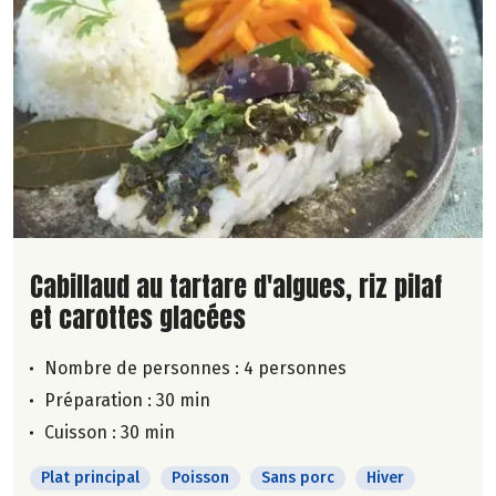
Lire la suite de la recette
Cabillaud au tartare d'algues, riz pilaf
et carottes glacées
Nombre de personnes :
4 personnes
Préparation : 30 min
Cuisson : 30 min
Plat principal
Poisson
Sans porc
Hiver