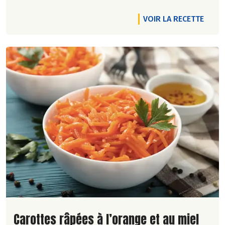
VOIR LA RECETTE
Lire la suite de la recette
Carottes râpées à l’orange et au miel