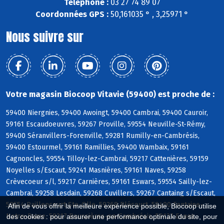
Téléphone :
03 27 74 89 07
Coordonnées GPS :
50,161035 ° , 3,25971 °
Nous suivre sur
Votre magasin Biocoop Vitavie (59400) est proche de :
59400 Niergnies, 59400 Awoingt, 59400 Cambrai, 59400 Cauroir,
59161 Escaudoeuvres, 59267 Proville, 59554 Neuville-St-Rémy,
59400 Séranvillers-Forenville, 59281 Rumilly-en-Cambrésis,
59400 Estourmel, 59161 Ramillies, 59400 Wambaix, 59161
Cagnoncles, 59554 Tilloy-lez-Cambrai, 59217 Cattenières, 59159
Noyelles s/Escaut, 59241 Masnières, 59161 Naves, 59258
Crèvecoeur s/l, 59217 Carnières, 59161 Eswars, 59554 Sailly-lez-
Cambrai, 59258 Lesdain, 59268 Cuvillers, 59267 Cantaing s/Escaut,
59554 Raillencourt-Ste-Olle, 59268 Blécourt, 59400 Fontaine-
Afin de vous offrir la meilleure expérience possible, Biocoop utilise
Notre-Dame, 59217 Boussières-en-Cambrésis, 59127 Esnes
des cookies : pour assurer une performance optimale du site, pour