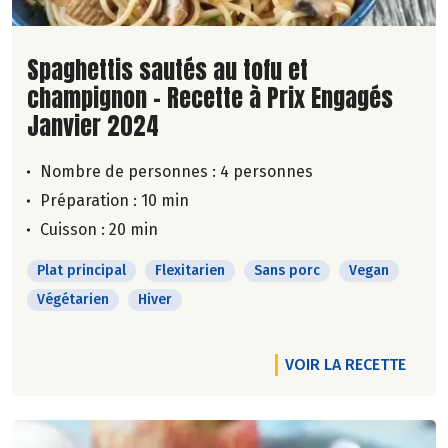
Lire la suite de la recette
Spaghettis sautés au tofu et
champignon - Recette à Prix Engagés
Janvier 2024
Nombre de personnes :
4 personnes
Préparation : 10 min
Cuisson : 20 min
Plat principal
Flexitarien
Sans porc
Vegan
Végétarien
Hiver
VOIR LA RECETTE