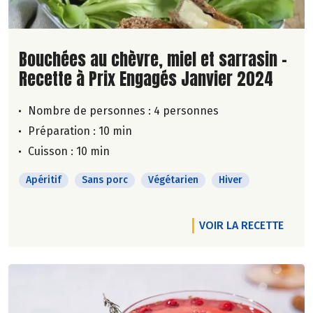
Lire la suite de la recette
Bouchées au chèvre, miel et sarrasin -
Recette à Prix Engagés Janvier 2024
Nombre de personnes :
4 personnes
Préparation : 10 min
Cuisson : 10 min
Apéritif
Sans porc
Végétarien
Hiver
VOIR LA RECETTE