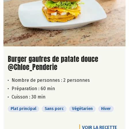
Lire la suite de la recette
Burger gaufres de patate douce
@Chloe_Penderie
Nombre de personnes :
2 personnes
Préparation : 60 min
Cuisson : 30 min
Plat principal
Sans porc
Végétarien
Hiver
VOIR LA RECETTE