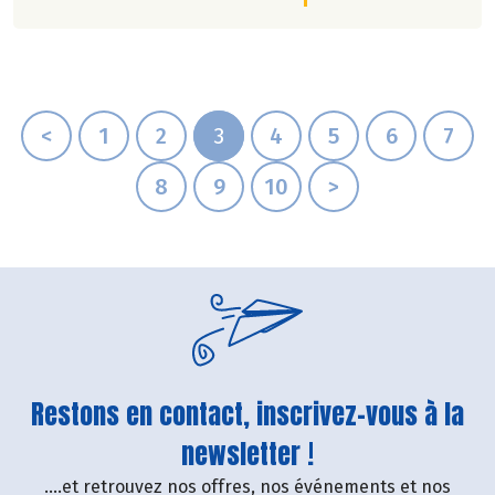
<
1
2
3
4
5
6
7
8
9
10
>
Restons en contact, inscrivez-vous à la
newsletter !
....et retrouvez nos offres, nos événements et nos