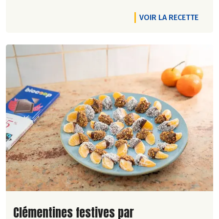
VOIR LA RECETTE
Lire la suite de la recette
Clémentines festives par