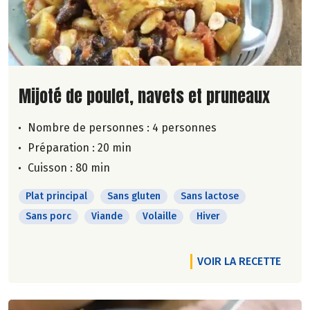
Lire la suite de la recette
Mijoté de poulet, navets et pruneaux
Nombre de personnes :
4 personnes
Préparation : 20 min
Cuisson : 80 min
Plat principal
Sans gluten
Sans lactose
Sans porc
Viande
Volaille
Hiver
VOIR LA RECETTE