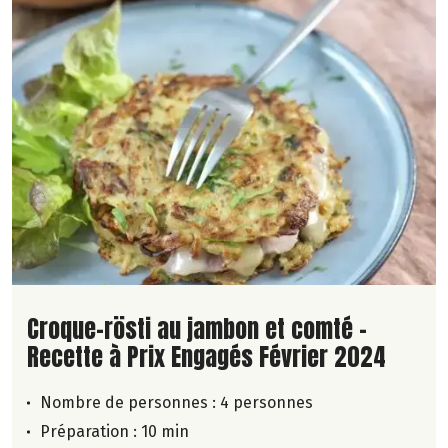
Lire la suite de la recette
Croque-rösti au jambon et comté -
Recette à Prix Engagés Février 2024
Nombre de personnes :
4 personnes
Préparation : 10 min