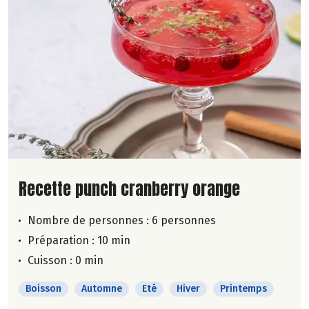
Lire la suite de la recette
Recette punch cranberry orange
Nombre de personnes :
6 personnes
Préparation : 10 min
Cuisson : 0 min
Boisson
Automne
Eté
Hiver
Printemps