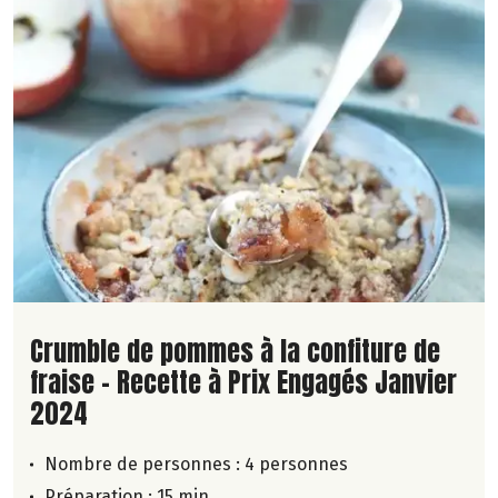
Lire la suite de la recette
Crumble de pommes à la confiture de
fraise - Recette à Prix Engagés Janvier
2024
Nombre de personnes :
4 personnes
Préparation : 15 min