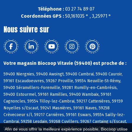
Téléphone :
03 27 74 89 07
Coordonnées GPS :
50,161035 ° , 3,25971 °
Nous suivre sur
Votre magasin Biocoop Vitavie (59400) est proche de :
59400 Niergnies, 59400 Awoingt, 59400 Cambrai, 59400 Cauroir,
59161 Escaudoeuvres, 59267 Proville, 59554 Neuville-St-Rémy,
59400 Séranvillers-Forenville, 59281 Rumilly-en-Cambrésis,
59400 Estourmel, 59161 Ramillies, 59400 Wambaix, 59161
Cagnoncles, 59554 Tilloy-lez-Cambrai, 59217 Cattenières, 59159
Noyelles s/Escaut, 59241 Masnières, 59161 Naves, 59258
Crèvecoeur s/l, 59217 Carnières, 59161 Eswars, 59554 Sailly-lez-
Cambrai, 59258 Lesdain, 59268 Cuvillers, 59267 Cantaing s/Escaut,
59554 Raillencourt-Ste-Olle, 59268 Blécourt, 59400 Fontaine-
Afin de vous offrir la meilleure expérience possible, Biocoop utilise