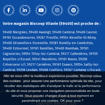
Votre magasin Biocoop Vitavie (59400) est proche de :
59400 Niergnies, 59400 Awoingt, 59400 Cambrai, 59400 Cauroir,
59161 Escaudoeuvres, 59267 Proville, 59554 Neuville-St-Rémy,
59400 Séranvillers-Forenville, 59281 Rumilly-en-Cambrésis,
59400 Estourmel, 59161 Ramillies, 59400 Wambaix, 59161
Cagnoncles, 59554 Tilloy-lez-Cambrai, 59217 Cattenières, 59159
Noyelles s/Escaut, 59241 Masnières, 59161 Naves, 59258
Crèvecoeur s/l, 59217 Carnières, 59161 Eswars, 59554 Sailly-lez-
Cambrai, 59258 Lesdain, 59268 Cuvillers, 59267 Cantaing s/Escaut,
59554 Raillencourt-Ste-Olle, 59268 Blécourt, 59400 Fontaine-
Afin de vous offrir la meilleure expérience possible, Biocoop utilise
Notre-Dame, 59217 Boussières-en-Cambrésis, 59127 Esnes
des cookies : pour assurer une performance optimale du site, pour
récolter des statistiques afin d'analyser le trafic et la performance
du site et vous proposer une navigation personnalisée en toute
sécurité. Vous pouvez changer d'avis à tout moment en
Biocoop.fr
Le réseau Biocoop
paramétrant vos cookies. OK pour vous ?
Copyright Biocoop 2026