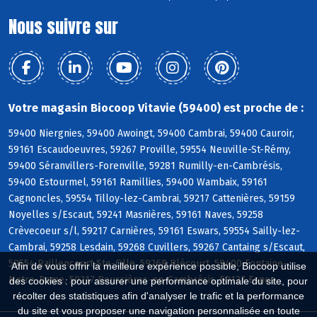
Nous suivre sur
Votre magasin Biocoop Vitavie (59400) est proche de :
59400 Niergnies, 59400 Awoingt, 59400 Cambrai, 59400 Cauroir,
59161 Escaudoeuvres, 59267 Proville, 59554 Neuville-St-Rémy,
59400 Séranvillers-Forenville, 59281 Rumilly-en-Cambrésis,
59400 Estourmel, 59161 Ramillies, 59400 Wambaix, 59161
Cagnoncles, 59554 Tilloy-lez-Cambrai, 59217 Cattenières, 59159
Noyelles s/Escaut, 59241 Masnières, 59161 Naves, 59258
Crèvecoeur s/l, 59217 Carnières, 59161 Eswars, 59554 Sailly-lez-
Cambrai, 59258 Lesdain, 59268 Cuvillers, 59267 Cantaing s/Escaut,
59554 Raillencourt-Ste-Olle, 59268 Blécourt, 59400 Fontaine-
Afin de vous offrir la meilleure expérience possible, Biocoop utilise
Notre-Dame, 59217 Boussières-en-Cambrésis, 59127 Esnes
des cookies : pour assurer une performance optimale du site, pour
récolter des statistiques afin d'analyser le trafic et la performance
du site et vous proposer une navigation personnalisée en toute