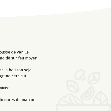
ousse de vanille
 moitié sur feu moyen.
ec la boisson soja.
 grand cercle à
mixées.
.
e brisures de marron