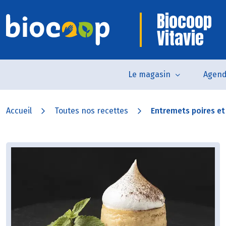
Biocoop
Vitavie
Le magasin
Agen
Accueil
Toutes nos recettes
Entremets poires e