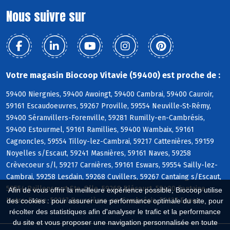
Nous suivre sur
Votre magasin Biocoop Vitavie (59400) est proche de :
59400 Niergnies, 59400 Awoingt, 59400 Cambrai, 59400 Cauroir,
59161 Escaudoeuvres, 59267 Proville, 59554 Neuville-St-Rémy,
59400 Séranvillers-Forenville, 59281 Rumilly-en-Cambrésis,
59400 Estourmel, 59161 Ramillies, 59400 Wambaix, 59161
Cagnoncles, 59554 Tilloy-lez-Cambrai, 59217 Cattenières, 59159
Noyelles s/Escaut, 59241 Masnières, 59161 Naves, 59258
Crèvecoeur s/l, 59217 Carnières, 59161 Eswars, 59554 Sailly-lez-
Cambrai, 59258 Lesdain, 59268 Cuvillers, 59267 Cantaing s/Escaut,
59554 Raillencourt-Ste-Olle, 59268 Blécourt, 59400 Fontaine-
Afin de vous offrir la meilleure expérience possible, Biocoop utilise
Notre-Dame, 59217 Boussières-en-Cambrésis, 59127 Esnes
des cookies : pour assurer une performance optimale du site, pour
récolter des statistiques afin d'analyser le trafic et la performance
du site et vous proposer une navigation personnalisée en toute