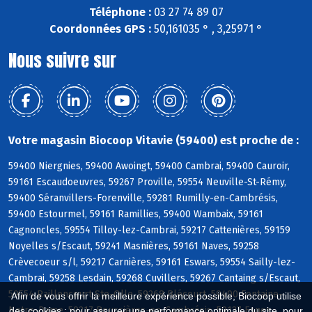
Téléphone :
03 27 74 89 07
Coordonnées GPS :
50,161035 ° , 3,25971 °
Nous suivre sur
Votre magasin Biocoop Vitavie (59400) est proche de :
59400 Niergnies, 59400 Awoingt, 59400 Cambrai, 59400 Cauroir,
59161 Escaudoeuvres, 59267 Proville, 59554 Neuville-St-Rémy,
59400 Séranvillers-Forenville, 59281 Rumilly-en-Cambrésis,
59400 Estourmel, 59161 Ramillies, 59400 Wambaix, 59161
Cagnoncles, 59554 Tilloy-lez-Cambrai, 59217 Cattenières, 59159
Noyelles s/Escaut, 59241 Masnières, 59161 Naves, 59258
Crèvecoeur s/l, 59217 Carnières, 59161 Eswars, 59554 Sailly-lez-
Cambrai, 59258 Lesdain, 59268 Cuvillers, 59267 Cantaing s/Escaut,
59554 Raillencourt-Ste-Olle, 59268 Blécourt, 59400 Fontaine-
Afin de vous offrir la meilleure expérience possible, Biocoop utilise
Notre-Dame, 59217 Boussières-en-Cambrésis, 59127 Esnes
des cookies : pour assurer une performance optimale du site, pour