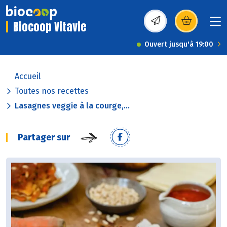
Biocoop Vitavie
(s’ouvre dans une nou
Ouvert jusqu'à 19:00
Accueil
Toutes nos recettes
Lasagnes veggie à la courge,...
Partager sur