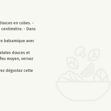
 douces en cubes. -
n centimètre. - Dans
gre balsamique avec
patates douces et
à feu moyen, versez
vez dégustez cette