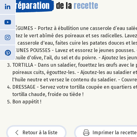
Préparation
de la
recette
LÉGUMES - Portez à ébullition une casserole d’eau salé
Ôtez le vert abîmé des poireaux et ses radicelles. Lave
la casserole d'eau, faites cuire les patates douces et 
JEUNES POUSSES - Lavez et essorez le jeunes pousses. -
l'huile d'olive, l'ail, du sel et du poivre. - Ajoutez les
TORTILLA - Dans un saladier, fouettez les œufs avec le p
poireaux cuits, égouttez-les. - Ajoutez-les au saladier 
l'huile neutre et versez le contenu du saladier. - Couvr
DRESSAGE - Servez votre tortilla coupée en quartiers
tortilla chaude, froide ou tiède !
Bon appétit !
Retour à la liste
Imprimer la recette