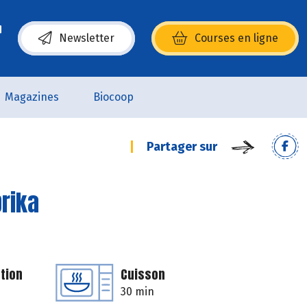
Newsletter
Courses en ligne
(s’ouvre dans une nouvelle fenêtre)
Magazines
Biocoop
Partager sur
prika
tion
Cuisson
30 min