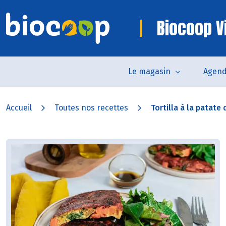
Biocoop V
Le magasin
Agen
Accueil
Toutes nos recettes
Tortilla à la patate 