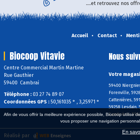
....et retrouvez nos of
Accueil
Contact
Menti
Biocoop Vitavie
Nous suiv
Centre Commercial Martin Martine
Votre magasi
Rue Gauthier
59400 Cambrai
59400 Niergnies
Forenville, 592
Téléphone :
03 27 74 89 07
Cattenières, 59
Coordonnées GPS :
50,161035 ° , 3,25971 °
59258 Lesdain, 
Cambrésis, 591
Afin de vous offrir la meilleure expérience possible, Biocoop utilise d
vous proposer une navigation personnal
En savoi
Réalisé par