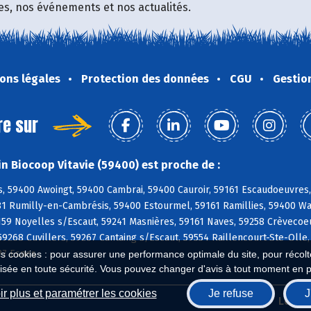
fres, nos événements et nos actualités.
ons légales
Protection des données
CGU
Gestio
re sur
n Biocoop Vitavie (59400) est proche de :
, 59400 Awoingt, 59400 Cambrai, 59400 Cauroir, 59161 Escaudoeuvres,
81 Rumilly-en-Cambrésis, 59400 Estourmel, 59161 Ramillies, 59400 Wa
159 Noyelles s/Escaut, 59241 Masnières, 59161 Naves, 59258 Crèvecoeur
59268 Cuvillers, 59267 Cantaing s/Escaut, 59554 Raillencourt-Ste-Oll
27 Esnes
es cookies : pour assurer une performance optimale du site, pour récolter
isée en toute sécurité. Vous pouvez changer d'avis à tout moment en 
r plus et paramétrer les cookies
Je refuse
J
Biocoop.fr
Le ré