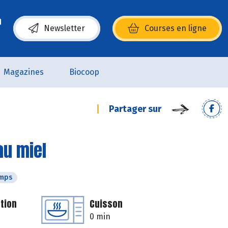
Newsletter
Courses en ligne
(s’ouvre dans une nouvelle fenêtre)
Magazines
Biocoop
Partager sur
au miel
emps
tion
Cuisson
0 min