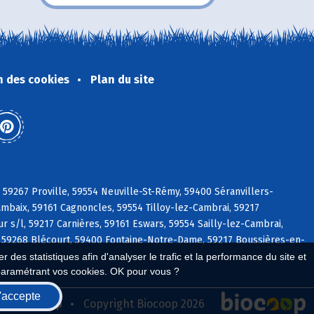
n des cookies
Plan du site
 59267 Proville, 59554 Neuville-St-Rémy, 59400 Séranvillers-
mbaix, 59161 Cagnoncles, 59554 Tilloy-lez-Cambrai, 59217
 s/l, 59217 Carnières, 59161 Eswars, 59554 Sailly-lez-Cambrai,
e, 59268 Blécourt, 59400 Fontaine-Notre-Dame, 59217 Boussières-en-
 des statistiques afin d'analyser le trafic et la performance du site et
paramétrant vos cookies. OK pour vous ?
'accepte
seau Biocoop
Copyright Biocoop 2026