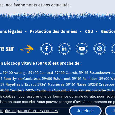
fres, nos événements et nos actualités.
ons légales
Protection des données
CGU
Gestio
re sur
n Biocoop Vitavie (59400) est proche de :
, 59400 Awoingt, 59400 Cambrai, 59400 Cauroir, 59161 Escaudoeuvres,
81 Rumilly-en-Cambrésis, 59400 Estourmel, 59161 Ramillies, 59400 Wa
159 Noyelles s/Escaut, 59241 Masnières, 59161 Naves, 59258 Crèvecoeur
59268 Cuvillers, 59267 Cantaing s/Escaut, 59554 Raillencourt-Ste-Oll
27 Esnes
es cookies : pour assurer une performance optimale du site, pour récolter
isée en toute sécurité. Vous pouvez changer d'avis à tout moment en 
r plus et paramétrer les cookies
Je refuse
J
Biocoop.fr
Le ré