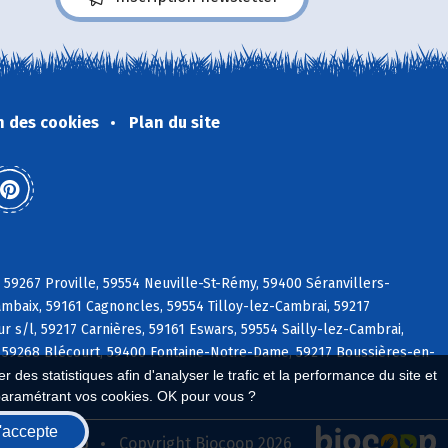
n des cookies
Plan du site
 59267 Proville, 59554 Neuville-St-Rémy, 59400 Séranvillers-
mbaix, 59161 Cagnoncles, 59554 Tilloy-lez-Cambrai, 59217
 s/l, 59217 Carnières, 59161 Eswars, 59554 Sailly-lez-Cambrai,
e, 59268 Blécourt, 59400 Fontaine-Notre-Dame, 59217 Boussières-en-
 des statistiques afin d'analyser le trafic et la performance du site et
paramétrant vos cookies. OK pour vous ?
'accepte
seau Biocoop
Copyright Biocoop 2026