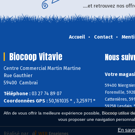
....et retrouvez nos of
Accueil
Contact
Menti
Biocoop Vitavie
Nous suiv
Centre Commercial Martin Martine
Votre magasi
Rue Gauthier
59400 Cambrai
59400 Niergnies
Forenville, 592
Téléphone :
03 27 74 89 07
Cattenières, 59
Coordonnées GPS :
50,161035 ° , 3,25971 °
59258 Lesdain, 
Cambrésis, 591
Afin de vous offrir la meilleure expérience possible, Biocoop utilise d
vous proposer une navigation personnal
En savoi
Réalisé par