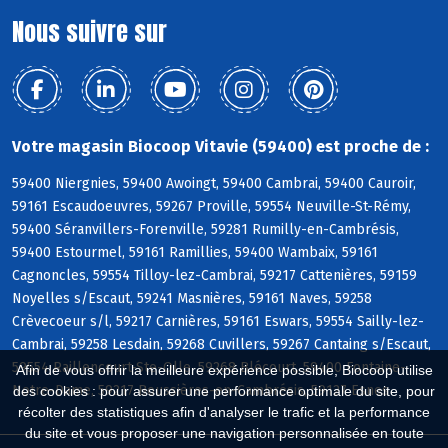
Nous suivre sur
Votre magasin Biocoop Vitavie (59400) est proche de :
59400 Niergnies, 59400 Awoingt, 59400 Cambrai, 59400 Cauroir,
59161 Escaudoeuvres, 59267 Proville, 59554 Neuville-St-Rémy,
59400 Séranvillers-Forenville, 59281 Rumilly-en-Cambrésis,
59400 Estourmel, 59161 Ramillies, 59400 Wambaix, 59161
Cagnoncles, 59554 Tilloy-lez-Cambrai, 59217 Cattenières, 59159
Noyelles s/Escaut, 59241 Masnières, 59161 Naves, 59258
Crèvecoeur s/l, 59217 Carnières, 59161 Eswars, 59554 Sailly-lez-
Cambrai, 59258 Lesdain, 59268 Cuvillers, 59267 Cantaing s/Escaut,
59554 Raillencourt-Ste-Olle, 59268 Blécourt, 59400 Fontaine-
Afin de vous offrir la meilleure expérience possible, Biocoop utilise
Notre-Dame, 59217 Boussières-en-Cambrésis, 59127 Esnes
des cookies : pour assurer une performance optimale du site, pour
récolter des statistiques afin d'analyser le trafic et la performance
du site et vous proposer une navigation personnalisée en toute