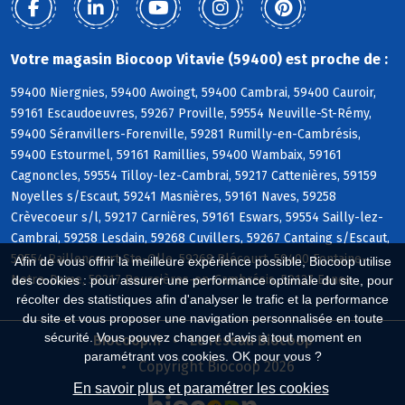
Votre magasin Biocoop Vitavie (59400) est proche de :
59400 Niergnies, 59400 Awoingt, 59400 Cambrai, 59400 Cauroir,
59161 Escaudoeuvres, 59267 Proville, 59554 Neuville-St-Rémy,
59400 Séranvillers-Forenville, 59281 Rumilly-en-Cambrésis,
59400 Estourmel, 59161 Ramillies, 59400 Wambaix, 59161
Cagnoncles, 59554 Tilloy-lez-Cambrai, 59217 Cattenières, 59159
Noyelles s/Escaut, 59241 Masnières, 59161 Naves, 59258
Crèvecoeur s/l, 59217 Carnières, 59161 Eswars, 59554 Sailly-lez-
Cambrai, 59258 Lesdain, 59268 Cuvillers, 59267 Cantaing s/Escaut,
59554 Raillencourt-Ste-Olle, 59268 Blécourt, 59400 Fontaine-
Afin de vous offrir la meilleure expérience possible, Biocoop utilise
Notre-Dame, 59217 Boussières-en-Cambrésis, 59127 Esnes
des cookies : pour assurer une performance optimale du site, pour
récolter des statistiques afin d'analyser le trafic et la performance
du site et vous proposer une navigation personnalisée en toute
sécurité. Vous pouvez changer d'avis à tout moment en
Biocoop.fr
Le réseau Biocoop
paramétrant vos cookies. OK pour vous ?
Copyright Biocoop 2026
En savoir plus et paramétrer les cookies