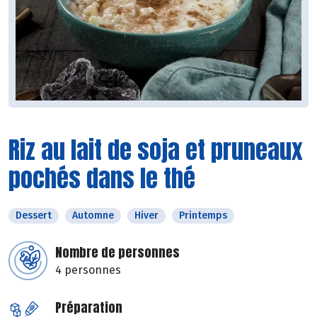
Riz au lait de soja et pruneaux
pochés dans le thé
Dessert
Automne
Hiver
Printemps
Nombre de personnes
4 personnes
Préparation