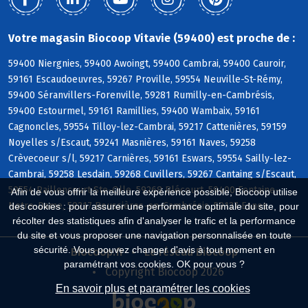
Votre magasin Biocoop Vitavie (59400) est proche de :
59400 Niergnies, 59400 Awoingt, 59400 Cambrai, 59400 Cauroir,
59161 Escaudoeuvres, 59267 Proville, 59554 Neuville-St-Rémy,
59400 Séranvillers-Forenville, 59281 Rumilly-en-Cambrésis,
59400 Estourmel, 59161 Ramillies, 59400 Wambaix, 59161
Cagnoncles, 59554 Tilloy-lez-Cambrai, 59217 Cattenières, 59159
Noyelles s/Escaut, 59241 Masnières, 59161 Naves, 59258
Crèvecoeur s/l, 59217 Carnières, 59161 Eswars, 59554 Sailly-lez-
Cambrai, 59258 Lesdain, 59268 Cuvillers, 59267 Cantaing s/Escaut,
59554 Raillencourt-Ste-Olle, 59268 Blécourt, 59400 Fontaine-
Afin de vous offrir la meilleure expérience possible, Biocoop utilise
Notre-Dame, 59217 Boussières-en-Cambrésis, 59127 Esnes
des cookies : pour assurer une performance optimale du site, pour
récolter des statistiques afin d'analyser le trafic et la performance
du site et vous proposer une navigation personnalisée en toute
sécurité. Vous pouvez changer d'avis à tout moment en
Biocoop.fr
Le réseau Biocoop
paramétrant vos cookies. OK pour vous ?
Copyright Biocoop 2026
En savoir plus et paramétrer les cookies