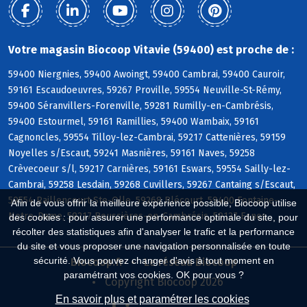
Votre magasin Biocoop Vitavie (59400) est proche de :
59400 Niergnies, 59400 Awoingt, 59400 Cambrai, 59400 Cauroir,
59161 Escaudoeuvres, 59267 Proville, 59554 Neuville-St-Rémy,
59400 Séranvillers-Forenville, 59281 Rumilly-en-Cambrésis,
59400 Estourmel, 59161 Ramillies, 59400 Wambaix, 59161
Cagnoncles, 59554 Tilloy-lez-Cambrai, 59217 Cattenières, 59159
Noyelles s/Escaut, 59241 Masnières, 59161 Naves, 59258
Crèvecoeur s/l, 59217 Carnières, 59161 Eswars, 59554 Sailly-lez-
Cambrai, 59258 Lesdain, 59268 Cuvillers, 59267 Cantaing s/Escaut,
59554 Raillencourt-Ste-Olle, 59268 Blécourt, 59400 Fontaine-
Afin de vous offrir la meilleure expérience possible, Biocoop utilise
Notre-Dame, 59217 Boussières-en-Cambrésis, 59127 Esnes
des cookies : pour assurer une performance optimale du site, pour
récolter des statistiques afin d'analyser le trafic et la performance
du site et vous proposer une navigation personnalisée en toute
sécurité. Vous pouvez changer d'avis à tout moment en
Biocoop.fr
Le réseau Biocoop
paramétrant vos cookies. OK pour vous ?
Copyright Biocoop 2026
En savoir plus et paramétrer les cookies