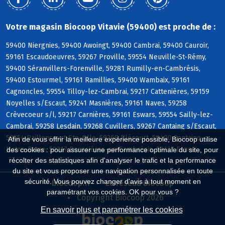
Votre magasin Biocoop Vitavie (59400) est proche de :
59400 Niergnies, 59400 Awoingt, 59400 Cambrai, 59400 Cauroir,
59161 Escaudoeuvres, 59267 Proville, 59554 Neuville-St-Rémy,
59400 Séranvillers-Forenville, 59281 Rumilly-en-Cambrésis,
59400 Estourmel, 59161 Ramillies, 59400 Wambaix, 59161
Cagnoncles, 59554 Tilloy-lez-Cambrai, 59217 Cattenières, 59159
Noyelles s/Escaut, 59241 Masnières, 59161 Naves, 59258
Crèvecoeur s/l, 59217 Carnières, 59161 Eswars, 59554 Sailly-lez-
Cambrai, 59258 Lesdain, 59268 Cuvillers, 59267 Cantaing s/Escaut,
59554 Raillencourt-Ste-Olle, 59268 Blécourt, 59400 Fontaine-
Afin de vous offrir la meilleure expérience possible, Biocoop utilise
Notre-Dame, 59217 Boussières-en-Cambrésis, 59127 Esnes
des cookies : pour assurer une performance optimale du site, pour
récolter des statistiques afin d'analyser le trafic et la performance
du site et vous proposer une navigation personnalisée en toute
sécurité. Vous pouvez changer d'avis à tout moment en
Biocoop.fr
Le réseau Biocoop
paramétrant vos cookies. OK pour vous ?
Copyright Biocoop 2026
En savoir plus et paramétrer les cookies