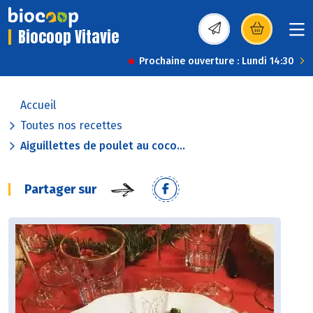
Biocoop Vitavie
(s’ouvre dans une nou
Prochaine ouverture : Lundi 14:30
Accueil
Toutes nos recettes
Aiguillettes de poulet au coco...
Partager sur