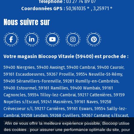
Téléphone :
03 27 74 89 07
Coordonnées GPS :
50,161035 ° , 3,25971 °
Nous suivre sur
Votre magasin Biocoop Vitavie (59400) est proche de :
59400 Niergnies, 59400 Awoingt, 59400 Cambrai, 59400 Cauroir,
59161 Escaudoeuvres, 59267 Proville, 59554 Neuville-St-Rémy,
59400 Séranvillers-Forenville, 59281 Rumilly-en-Cambrésis,
59400 Estourmel, 59161 Ramillies, 59400 Wambaix, 59161
Cagnoncles, 59554 Tilloy-lez-Cambrai, 59217 Cattenières, 59159
Noyelles s/Escaut, 59241 Masnières, 59161 Naves, 59258
Crèvecoeur s/l, 59217 Carnières, 59161 Eswars, 59554 Sailly-lez-
Cambrai, 59258 Lesdain, 59268 Cuvillers, 59267 Cantaing s/Escaut,
59554 Raillencourt-Ste-Olle, 59268 Blécourt, 59400 Fontaine-
Afin de vous offrir la meilleure expérience possible, Biocoop utilise
Notre-Dame, 59217 Boussières-en-Cambrésis, 59127 Esnes
des cookies : pour assurer une performance optimale du site, pour