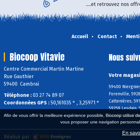
....et retrouvez nos of
Accueil
Contact
Menti
Biocoop Vitavie
Nous suiv
Centre Commercial Martin Martine
Votre magasi
Rue Gauthier
59400 Cambrai
59400 Niergnies
Forenville, 592
Téléphone :
03 27 74 89 07
Cattenières, 59
Coordonnées GPS :
50,161035 ° , 3,25971 °
59258 Lesdain, 
Cambrésis, 591
Afin de vous offrir la meilleure expérience possible, Biocoop utilise d
vous proposer une navigation personnal
En savoi
Réalisé par