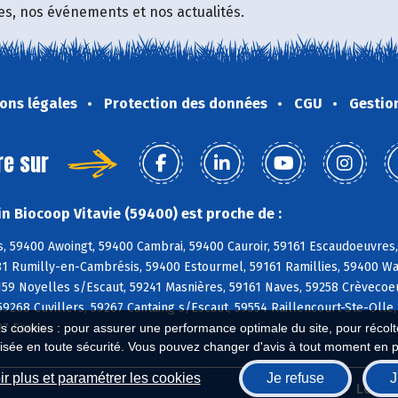
fres, nos événements et nos actualités.
ons légales
Protection des données
CGU
Gestio
re sur
n Biocoop Vitavie (59400) est proche de :
, 59400 Awoingt, 59400 Cambrai, 59400 Cauroir, 59161 Escaudoeuvres,
81 Rumilly-en-Cambrésis, 59400 Estourmel, 59161 Ramillies, 59400 Wa
159 Noyelles s/Escaut, 59241 Masnières, 59161 Naves, 59258 Crèvecoeur
59268 Cuvillers, 59267 Cantaing s/Escaut, 59554 Raillencourt-Ste-Oll
27 Esnes
es cookies : pour assurer une performance optimale du site, pour récolter
isée en toute sécurité. Vous pouvez changer d'avis à tout moment en 
r plus et paramétrer les cookies
Je refuse
J
Biocoop.fr
Le ré