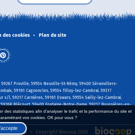
n des cookies
Plan du site
 59267 Proville, 59554 Neuville-St-Rémy, 59400 Séranvillers-
mbaix, 59161 Cagnoncles, 59554 Tilloy-lez-Cambrai, 59217
 s/l, 59217 Carnières, 59161 Eswars, 59554 Sailly-lez-Cambrai,
e, 59268 Blécourt, 59400 Fontaine-Notre-Dame, 59217 Boussières-en-
 des statistiques afin d'analyser le trafic et la performance du site et
paramétrant vos cookies. OK pour vous ?
'accepte
seau Biocoop
Copyright Biocoop 2026