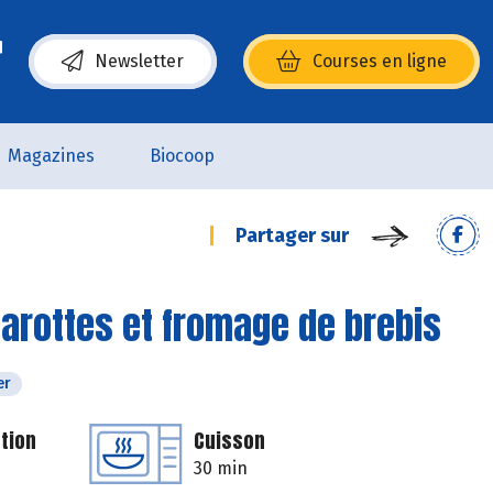
Newsletter
Courses en ligne
(s’ouvre dans une nouvelle fenêtre)
Magazines
Biocoop
Partager sur
carottes et fromage de brebis
er
tion
Cuisson
30 min