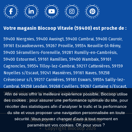
Votre magasin Biocoop Vitavie (59400) est proche de :
59400 Niergnies, 59400 Awoingt, 59400 Cambrai, 59400 Cauroir,
59161 Escaudoeuvres, 59267 Proville, 59554 Neuville-St-Rémy,
59400 Séranvillers-Forenville, 59281 Rumilly-en-Cambrésis,
59400 Estourmel, 59161 Ramillies, 59400 Wambaix, 59161
Cagnoncles, 59554 Tilloy-lez-Cambrai, 59217 Cattenières, 59159
Noyelles s/Escaut, 59241 Masnières, 59161 Naves, 59258
Crèvecoeur s/l, 59217 Carnières, 59161 Eswars, 59554 Sailly-lez-
Cambrai, 59258 Lesdain, 59268 Cuvillers, 59267 Cantaing s/Escaut,
59554 Raillencourt-Ste-Olle, 59268 Blécourt, 59400 Fontaine-
Afin de vous offrir la meilleure expérience possible, Biocoop utilise
Notre-Dame, 59217 Boussières-en-Cambrésis, 59127 Esnes
des cookies : pour assurer une performance optimale du site, pour
récolter des statistiques afin d'analyser le trafic et la performance
du site et vous proposer une navigation personnalisée en toute
sécurité. Vous pouvez changer d'avis à tout moment en
Biocoop.fr
Le réseau Biocoop
paramétrant vos cookies. OK pour vous ?
Copyright Biocoop 2026