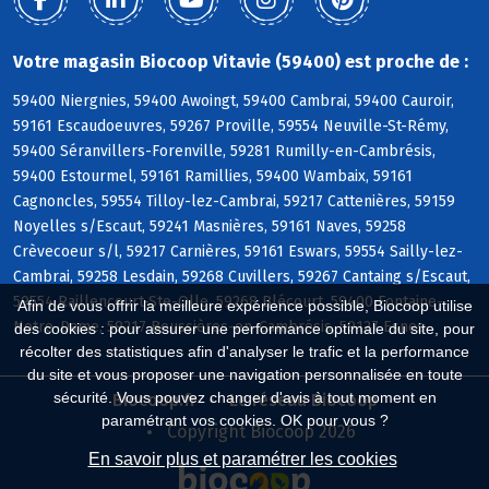
Votre magasin Biocoop Vitavie (59400) est proche de :
59400 Niergnies, 59400 Awoingt, 59400 Cambrai, 59400 Cauroir,
59161 Escaudoeuvres, 59267 Proville, 59554 Neuville-St-Rémy,
59400 Séranvillers-Forenville, 59281 Rumilly-en-Cambrésis,
59400 Estourmel, 59161 Ramillies, 59400 Wambaix, 59161
Cagnoncles, 59554 Tilloy-lez-Cambrai, 59217 Cattenières, 59159
Noyelles s/Escaut, 59241 Masnières, 59161 Naves, 59258
Crèvecoeur s/l, 59217 Carnières, 59161 Eswars, 59554 Sailly-lez-
Cambrai, 59258 Lesdain, 59268 Cuvillers, 59267 Cantaing s/Escaut,
59554 Raillencourt-Ste-Olle, 59268 Blécourt, 59400 Fontaine-
Afin de vous offrir la meilleure expérience possible, Biocoop utilise
Notre-Dame, 59217 Boussières-en-Cambrésis, 59127 Esnes
des cookies : pour assurer une performance optimale du site, pour
récolter des statistiques afin d'analyser le trafic et la performance
du site et vous proposer une navigation personnalisée en toute
sécurité. Vous pouvez changer d'avis à tout moment en
Biocoop.fr
Le réseau Biocoop
paramétrant vos cookies. OK pour vous ?
Copyright Biocoop 2026
En savoir plus et paramétrer les cookies