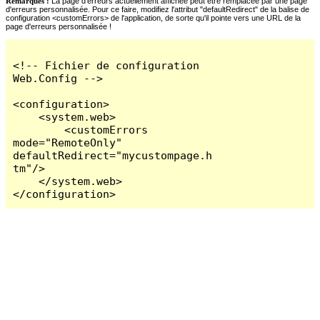
Remarques :
La page d'erreurs actuellement affichée peut être remplacée par une page
d'erreurs personnalisée. Pour ce faire, modifiez l'attribut "defaultRedirect" de la balise de
configuration <customErrors> de l'application, de sorte qu'il pointe vers une URL de la
page d'erreurs personnalisée !
<!-- Fichier de configuration 
Web.Config -->

<configuration>

    <system.web>

        <customErrors 
mode="RemoteOnly" 
defaultRedirect="mycustompage.h
tm"/>

    </system.web>

</configuration>