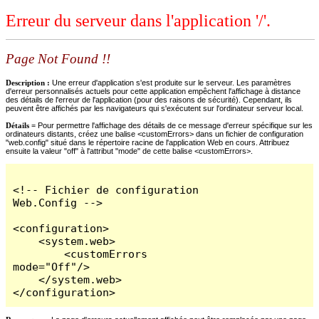
Erreur du serveur dans l'application '/'.
Page Not Found !!
Description :
Une erreur d'application s'est produite sur le serveur. Les paramètres
d'erreur personnalisés actuels pour cette application empêchent l'affichage à distance
des détails de l'erreur de l'application (pour des raisons de sécurité). Cependant, ils
peuvent être affichés par les navigateurs qui s'exécutent sur l'ordinateur serveur local.
Détails =
Pour permettre l'affichage des détails de ce message d'erreur spécifique sur les
ordinateurs distants, créez une balise <customErrors> dans un fichier de configuration
"web.config" situé dans le répertoire racine de l'application Web en cours. Attribuez
ensuite la valeur "off" à l'attribut "mode" de cette balise <customErrors>.
<!-- Fichier de configuration 
Web.Config -->

<configuration>

    <system.web>

        <customErrors 
mode="Off"/>

    </system.web>

</configuration>