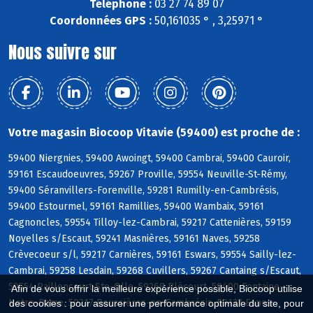
Téléphone :
03 27 74 89 07
Coordonnées GPS :
50,161035 ° , 3,25971 °
Nous suivre sur
Votre magasin Biocoop Vitavie (59400) est proche de :
59400 Niergnies, 59400 Awoingt, 59400 Cambrai, 59400 Cauroir,
59161 Escaudoeuvres, 59267 Proville, 59554 Neuville-St-Rémy,
59400 Séranvillers-Forenville, 59281 Rumilly-en-Cambrésis,
59400 Estourmel, 59161 Ramillies, 59400 Wambaix, 59161
Cagnoncles, 59554 Tilloy-lez-Cambrai, 59217 Cattenières, 59159
Noyelles s/Escaut, 59241 Masnières, 59161 Naves, 59258
Crèvecoeur s/l, 59217 Carnières, 59161 Eswars, 59554 Sailly-lez-
Cambrai, 59258 Lesdain, 59268 Cuvillers, 59267 Cantaing s/Escaut,
59554 Raillencourt-Ste-Olle, 59268 Blécourt, 59400 Fontaine-
Afin de vous offrir la meilleure expérience possible, Biocoop utilise
Notre-Dame, 59217 Boussières-en-Cambrésis, 59127 Esnes
des cookies : pour assurer une performance optimale du site, pour