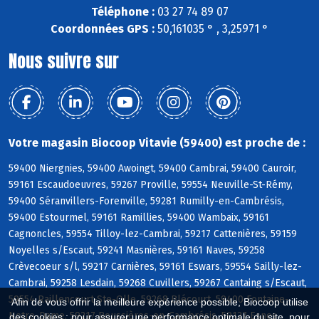
Téléphone :
03 27 74 89 07
Coordonnées GPS :
50,161035 ° , 3,25971 °
Nous suivre sur
Votre magasin Biocoop Vitavie (59400) est proche de :
59400 Niergnies, 59400 Awoingt, 59400 Cambrai, 59400 Cauroir,
59161 Escaudoeuvres, 59267 Proville, 59554 Neuville-St-Rémy,
59400 Séranvillers-Forenville, 59281 Rumilly-en-Cambrésis,
59400 Estourmel, 59161 Ramillies, 59400 Wambaix, 59161
Cagnoncles, 59554 Tilloy-lez-Cambrai, 59217 Cattenières, 59159
Noyelles s/Escaut, 59241 Masnières, 59161 Naves, 59258
Crèvecoeur s/l, 59217 Carnières, 59161 Eswars, 59554 Sailly-lez-
Cambrai, 59258 Lesdain, 59268 Cuvillers, 59267 Cantaing s/Escaut,
59554 Raillencourt-Ste-Olle, 59268 Blécourt, 59400 Fontaine-
Afin de vous offrir la meilleure expérience possible, Biocoop utilise
Notre-Dame, 59217 Boussières-en-Cambrésis, 59127 Esnes
des cookies : pour assurer une performance optimale du site, pour