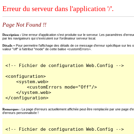
Erreur du serveur dans l'application '/'.
Page Not Found !!
Description :
Une erreur d'application s'est produite sur le serveur. Les paramètres d'erreur
par les navigateurs qui s'exécutent sur l'ordinateur serveur local.
Détails =
Pour permettre l'affichage des détails de ce message d'erreur spécifique sur les o
valeur "off" à l'attribut "mode" de cette balise <customErrors>.
<!-- Fichier de configuration Web.Config -->

<configuration>

    <system.web>

        <customErrors mode="Off"/>

    </system.web>

</configuration>
Remarques :
La page d'erreurs actuellement affichée peut être remplacée par une page d'erre
d'erreurs personnalisée !
<!-- Fichier de configuration Web.Config -->
