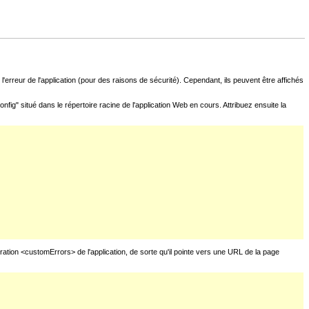
l'erreur de l'application (pour des raisons de sécurité). Cependant, ils peuvent être affichés
fig" situé dans le répertoire racine de l'application Web en cours. Attribuez ensuite la
uration <customErrors> de l'application, de sorte qu'il pointe vers une URL de la page