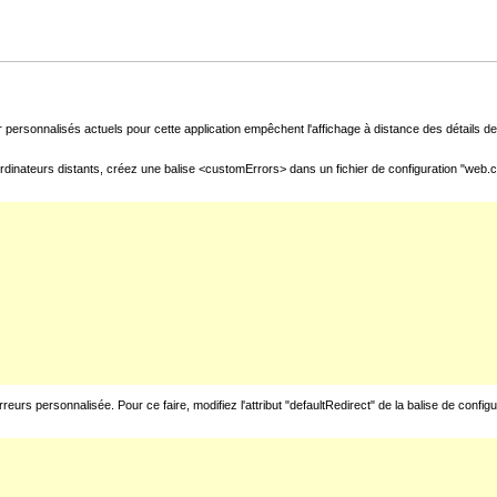
 personnalisés actuels pour cette application empêchent l'affichage à distance des détails de 
rdinateurs distants, créez une balise <customErrors> dans un fichier de configuration "web.con
urs personnalisée. Pour ce faire, modifiez l'attribut "defaultRedirect" de la balise de config