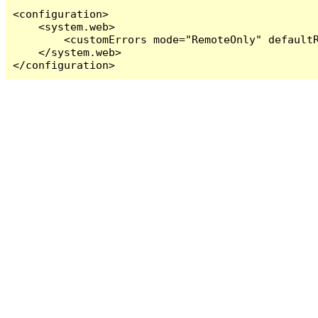
<configuration>

    <system.web>

        <customErrors mode="RemoteOnly" defaultR
    </system.web>

</configuration>