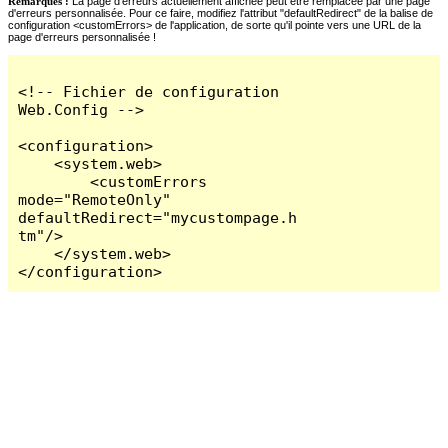
Remarques :
La page d'erreurs actuellement affichée peut être remplacée par une page
d'erreurs personnalisée. Pour ce faire, modifiez l'attribut "defaultRedirect" de la balise de
configuration <customErrors> de l'application, de sorte qu'il pointe vers une URL de la
page d'erreurs personnalisée !
<!-- Fichier de configuration 
Web.Config -->

<configuration>

    <system.web>

        <customErrors 
mode="RemoteOnly" 
defaultRedirect="mycustompage.h
tm"/>

    </system.web>

</configuration>