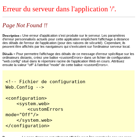
Erreur du serveur dans l'application '/'.
Page Not Found !!
Description :
Une erreur d'application s'est produite sur le serveur. Les paramètres
d'erreur personnalisés actuels pour cette application empêchent l'affichage à distance
des détails de l'erreur de l'application (pour des raisons de sécurité). Cependant, ils
peuvent être affichés par les navigateurs qui s'exécutent sur l'ordinateur serveur local.
Détails =
Pour permettre l'affichage des détails de ce message d'erreur spécifique sur les
ordinateurs distants, créez une balise <customErrors> dans un fichier de configuration
"web.config" situé dans le répertoire racine de l'application Web en cours. Attribuez
ensuite la valeur "off" à l'attribut "mode" de cette balise <customErrors>.
<!-- Fichier de configuration 
Web.Config -->

<configuration>

    <system.web>

        <customErrors 
mode="Off"/>

    </system.web>

</configuration>