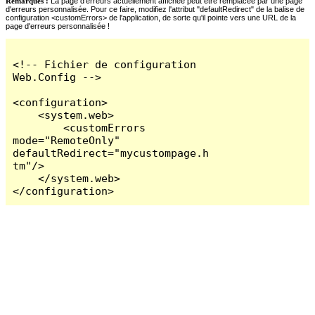
Remarques :
La page d'erreurs actuellement affichée peut être remplacée par une page
d'erreurs personnalisée. Pour ce faire, modifiez l'attribut "defaultRedirect" de la balise de
configuration <customErrors> de l'application, de sorte qu'il pointe vers une URL de la
page d'erreurs personnalisée !
<!-- Fichier de configuration 
Web.Config -->

<configuration>

    <system.web>

        <customErrors 
mode="RemoteOnly" 
defaultRedirect="mycustompage.h
tm"/>

    </system.web>

</configuration>