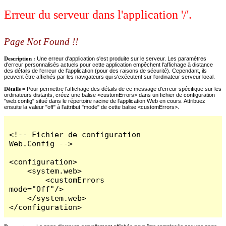
Erreur du serveur dans l'application '/'.
Page Not Found !!
Description :
Une erreur d'application s'est produite sur le serveur. Les paramètres
d'erreur personnalisés actuels pour cette application empêchent l'affichage à distance
des détails de l'erreur de l'application (pour des raisons de sécurité). Cependant, ils
peuvent être affichés par les navigateurs qui s'exécutent sur l'ordinateur serveur local.
Détails =
Pour permettre l'affichage des détails de ce message d'erreur spécifique sur les
ordinateurs distants, créez une balise <customErrors> dans un fichier de configuration
"web.config" situé dans le répertoire racine de l'application Web en cours. Attribuez
ensuite la valeur "off" à l'attribut "mode" de cette balise <customErrors>.
<!-- Fichier de configuration 
Web.Config -->

<configuration>

    <system.web>

        <customErrors 
mode="Off"/>

    </system.web>

</configuration>