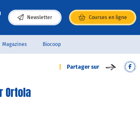
Newsletter
Courses en ligne
(s’ouvre dans une nouvelle fenêtre)
Magazines
Biocoop
Partager sur
r Ortola