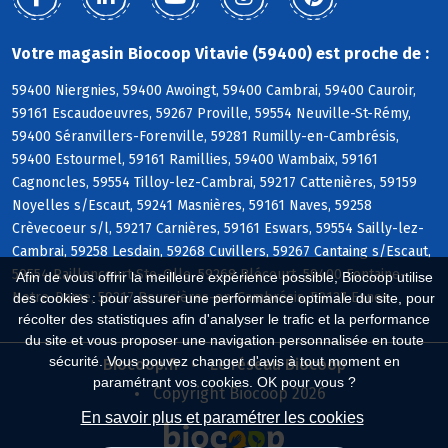
Votre magasin Biocoop Vitavie (59400) est proche de :
59400 Niergnies, 59400 Awoingt, 59400 Cambrai, 59400 Cauroir,
59161 Escaudoeuvres, 59267 Proville, 59554 Neuville-St-Rémy,
59400 Séranvillers-Forenville, 59281 Rumilly-en-Cambrésis,
59400 Estourmel, 59161 Ramillies, 59400 Wambaix, 59161
Cagnoncles, 59554 Tilloy-lez-Cambrai, 59217 Cattenières, 59159
Noyelles s/Escaut, 59241 Masnières, 59161 Naves, 59258
Crèvecoeur s/l, 59217 Carnières, 59161 Eswars, 59554 Sailly-lez-
Cambrai, 59258 Lesdain, 59268 Cuvillers, 59267 Cantaing s/Escaut,
59554 Raillencourt-Ste-Olle, 59268 Blécourt, 59400 Fontaine-
Afin de vous offrir la meilleure expérience possible, Biocoop utilise
Notre-Dame, 59217 Boussières-en-Cambrésis, 59127 Esnes
des cookies : pour assurer une performance optimale du site, pour
récolter des statistiques afin d'analyser le trafic et la performance
du site et vous proposer une navigation personnalisée en toute
sécurité. Vous pouvez changer d'avis à tout moment en
Biocoop.fr
Le réseau Biocoop
paramétrant vos cookies. OK pour vous ?
Copyright Biocoop 2026
En savoir plus et paramétrer les cookies