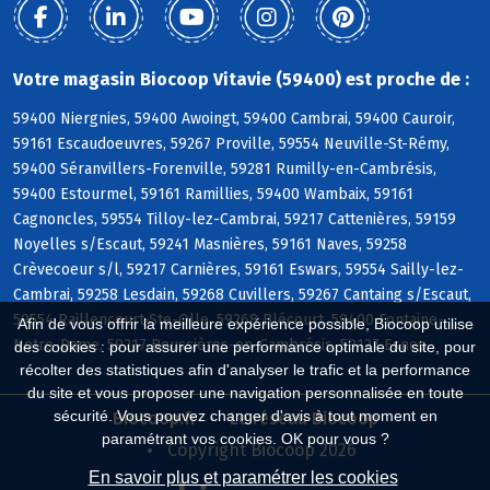
Votre magasin Biocoop Vitavie (59400) est proche de :
59400 Niergnies, 59400 Awoingt, 59400 Cambrai, 59400 Cauroir,
59161 Escaudoeuvres, 59267 Proville, 59554 Neuville-St-Rémy,
59400 Séranvillers-Forenville, 59281 Rumilly-en-Cambrésis,
59400 Estourmel, 59161 Ramillies, 59400 Wambaix, 59161
Cagnoncles, 59554 Tilloy-lez-Cambrai, 59217 Cattenières, 59159
Noyelles s/Escaut, 59241 Masnières, 59161 Naves, 59258
Crèvecoeur s/l, 59217 Carnières, 59161 Eswars, 59554 Sailly-lez-
Cambrai, 59258 Lesdain, 59268 Cuvillers, 59267 Cantaing s/Escaut,
59554 Raillencourt-Ste-Olle, 59268 Blécourt, 59400 Fontaine-
Afin de vous offrir la meilleure expérience possible, Biocoop utilise
Notre-Dame, 59217 Boussières-en-Cambrésis, 59127 Esnes
des cookies : pour assurer une performance optimale du site, pour
récolter des statistiques afin d'analyser le trafic et la performance
du site et vous proposer une navigation personnalisée en toute
sécurité. Vous pouvez changer d'avis à tout moment en
Biocoop.fr
Le réseau Biocoop
paramétrant vos cookies. OK pour vous ?
Copyright Biocoop 2026
En savoir plus et paramétrer les cookies