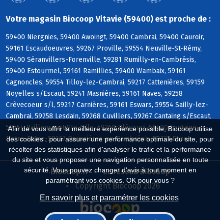
Votre magasin Biocoop Vitavie (59400) est proche de :
59400 Niergnies, 59400 Awoingt, 59400 Cambrai, 59400 Cauroir,
59161 Escaudoeuvres, 59267 Proville, 59554 Neuville-St-Rémy,
59400 Séranvillers-Forenville, 59281 Rumilly-en-Cambrésis,
59400 Estourmel, 59161 Ramillies, 59400 Wambaix, 59161
Cagnoncles, 59554 Tilloy-lez-Cambrai, 59217 Cattenières, 59159
Noyelles s/Escaut, 59241 Masnières, 59161 Naves, 59258
Crèvecoeur s/l, 59217 Carnières, 59161 Eswars, 59554 Sailly-lez-
Cambrai, 59258 Lesdain, 59268 Cuvillers, 59267 Cantaing s/Escaut,
59554 Raillencourt-Ste-Olle, 59268 Blécourt, 59400 Fontaine-
Afin de vous offrir la meilleure expérience possible, Biocoop utilise
Notre-Dame, 59217 Boussières-en-Cambrésis, 59127 Esnes
des cookies : pour assurer une performance optimale du site, pour
récolter des statistiques afin d'analyser le trafic et la performance
du site et vous proposer une navigation personnalisée en toute
sécurité. Vous pouvez changer d'avis à tout moment en
Biocoop.fr
Le réseau Biocoop
paramétrant vos cookies. OK pour vous ?
Copyright Biocoop 2026
En savoir plus et paramétrer les cookies