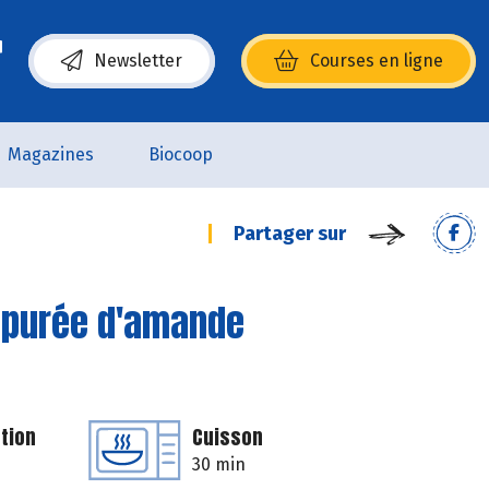
Newsletter
Courses en ligne
(s’ouvre dans une nouvelle fenêtre)
Magazines
Biocoop
Partager sur
la purée d'amande
tion
Cuisson
30 min