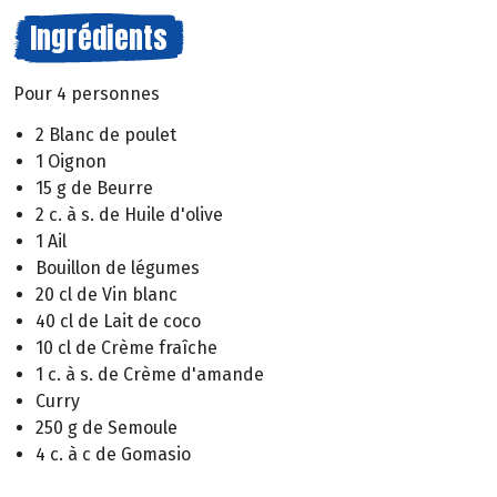
Ingrédients
Pour 4 personnes
2 Blanc de poulet
1 Oignon
15 g de Beurre
2 c. à s. de Huile d'olive
1 Ail
Bouillon de légumes
20 cl de Vin blanc
40 cl de Lait de coco
10 cl de Crème fraîche
1 c. à s. de Crème d'amande
Curry
250 g de Semoule
4 c. à c de Gomasio