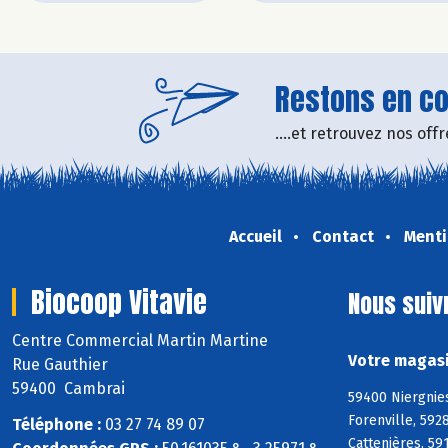
Restons en con
....et retrouvez nos of
Accueil
Contact
Menti
Biocoop Vitavie
Nous suiv
Centre Commercial Martin Martine
Votre magasi
Rue Gauthier
59400 Cambrai
59400 Niergnies
Forenville, 592
Téléphone :
03 27 74 89 07
Cattenières, 59