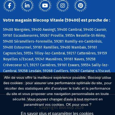
Votre magasin Biocoop Vitavie (59400) est proche de :
59400 Niergnies, 59400 Awoingt, 59400 Cambrai, 59400 Cauroir,
59161 Escaudoeuvres, 59267 Proville, 59554 Neuville-St-Rémy,
59400 Séranvillers-Forenville, 59281 Rumilly-en-Cambrésis,
59400 Estourmel, 59161 Ramillies, 59400 Wambaix, 59161
Cagnoncles, 59554 Tilloy-lez-Cambrai, 59217 Cattenières, 59159
Noyelles s/Escaut, 59241 Masnières, 59161 Naves, 59258
Crèvecoeur s/l, 59217 Carnières, 59161 Eswars, 59554 Sailly-lez-
Cambrai, 59258 Lesdain, 59268 Cuvillers, 59267 Cantaing s/Escaut,
59554 Raillencourt-Ste-Olle, 59268 Blécourt, 59400 Fontaine-
Afin de vous offrir la meilleure expérience possible, Biocoop utilise
Notre-Dame, 59217 Boussières-en-Cambrésis, 59127 Esnes
des cookies : pour assurer une performance optimale du site, pour
récolter des statistiques afin d'analyser le trafic et la performance
du site et vous proposer une navigation personnalisée en toute
sécurité. Vous pouvez changer d'avis à tout moment en
Biocoop.fr
Le réseau Biocoop
paramétrant vos cookies. OK pour vous ?
Copyright Biocoop 2026
En savoir plus et paramétrer les cookies