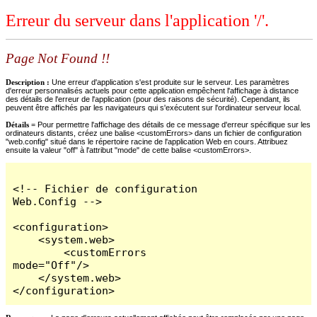
Erreur du serveur dans l'application '/'.
Page Not Found !!
Description :
Une erreur d'application s'est produite sur le serveur. Les paramètres
d'erreur personnalisés actuels pour cette application empêchent l'affichage à distance
des détails de l'erreur de l'application (pour des raisons de sécurité). Cependant, ils
peuvent être affichés par les navigateurs qui s'exécutent sur l'ordinateur serveur local.
Détails =
Pour permettre l'affichage des détails de ce message d'erreur spécifique sur les
ordinateurs distants, créez une balise <customErrors> dans un fichier de configuration
"web.config" situé dans le répertoire racine de l'application Web en cours. Attribuez
ensuite la valeur "off" à l'attribut "mode" de cette balise <customErrors>.
<!-- Fichier de configuration 
Web.Config -->

<configuration>

    <system.web>

        <customErrors 
mode="Off"/>

    </system.web>

</configuration>