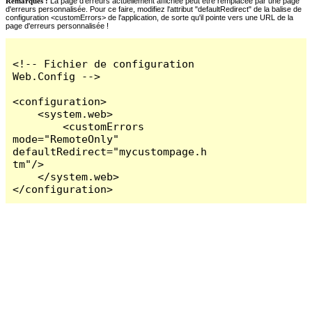
Remarques :
La page d'erreurs actuellement affichée peut être remplacée par une page
d'erreurs personnalisée. Pour ce faire, modifiez l'attribut "defaultRedirect" de la balise de
configuration <customErrors> de l'application, de sorte qu'il pointe vers une URL de la
page d'erreurs personnalisée !
<!-- Fichier de configuration 
Web.Config -->

<configuration>

    <system.web>

        <customErrors 
mode="RemoteOnly" 
defaultRedirect="mycustompage.h
tm"/>

    </system.web>

</configuration>