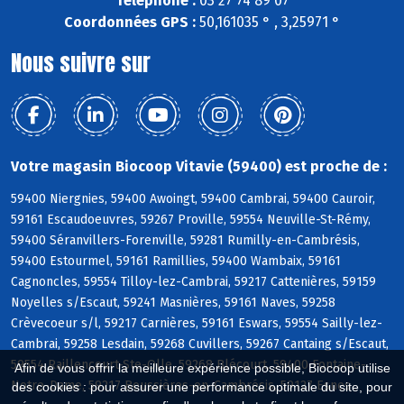
Téléphone :
03 27 74 89 07
Coordonnées GPS :
50,161035 ° , 3,25971 °
Nous suivre sur
Votre magasin Biocoop Vitavie (59400) est proche de :
59400 Niergnies, 59400 Awoingt, 59400 Cambrai, 59400 Cauroir,
59161 Escaudoeuvres, 59267 Proville, 59554 Neuville-St-Rémy,
59400 Séranvillers-Forenville, 59281 Rumilly-en-Cambrésis,
59400 Estourmel, 59161 Ramillies, 59400 Wambaix, 59161
Cagnoncles, 59554 Tilloy-lez-Cambrai, 59217 Cattenières, 59159
Noyelles s/Escaut, 59241 Masnières, 59161 Naves, 59258
Crèvecoeur s/l, 59217 Carnières, 59161 Eswars, 59554 Sailly-lez-
Cambrai, 59258 Lesdain, 59268 Cuvillers, 59267 Cantaing s/Escaut,
59554 Raillencourt-Ste-Olle, 59268 Blécourt, 59400 Fontaine-
Afin de vous offrir la meilleure expérience possible, Biocoop utilise
Notre-Dame, 59217 Boussières-en-Cambrésis, 59127 Esnes
des cookies : pour assurer une performance optimale du site, pour