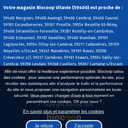
Votre magasin Biocoop Vitavie (59400) est proche de :
59400 Niergnies, 59400 Awoingt, 59400 Cambrai, 59400 Cauroir,
59161 Escaudoeuvres, 59267 Proville, 59554 Neuville-St-Rémy,
59400 Séranvillers-Forenville, 59281 Rumilly-en-Cambrésis,
59400 Estourmel, 59161 Ramillies, 59400 Wambaix, 59161
Cagnoncles, 59554 Tilloy-lez-Cambrai, 59217 Cattenières, 59159
Noyelles s/Escaut, 59241 Masnières, 59161 Naves, 59258
Crèvecoeur s/l, 59217 Carnières, 59161 Eswars, 59554 Sailly-lez-
Cambrai, 59258 Lesdain, 59268 Cuvillers, 59267 Cantaing s/Escaut,
59554 Raillencourt-Ste-Olle, 59268 Blécourt, 59400 Fontaine-
Afin de vous offrir la meilleure expérience possible, Biocoop utilise
Notre-Dame, 59217 Boussières-en-Cambrésis, 59127 Esnes
des cookies : pour assurer une performance optimale du site, pour
récolter des statistiques afin d'analyser le trafic et la performance
du site et vous proposer une navigation personnalisée en toute
sécurité. Vous pouvez changer d'avis à tout moment en
Biocoop.fr
Le réseau Biocoop
paramétrant vos cookies. OK pour vous ?
Copyright Biocoop 2026
En savoir plus et paramétrer les cookies
Je refuse
J'accepte